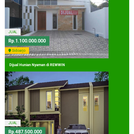
JUAL
Rp.1.100.000.000
Sidoarjo
Dijual Hunian Nyaman di REWWIN
JUAL
Rp.487.500.000