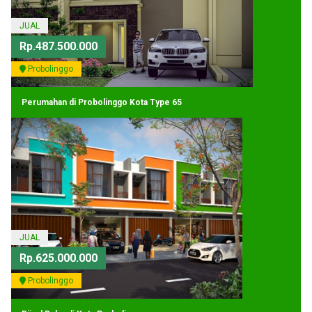
JUAL
Rp.487.500.000
Probolinggo
Perumahan di Probolinggo Kota Type 65
JUAL
Rp.625.000.000
Probolinggo